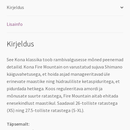
Kirjeldus
Lisainfo
Kirjeldus
See Kona klassika toob rambivalgusesse mõned peenemad
detailid. Kona Fire Mountain on varustatud sujuva Shimano
käiguvahetusega, et hoida asjad manageeritavad üle
erinevate maastike ning hüdrauliliste ketaspiduritega, et
pidurdada hetkega. Koos reguleeritava amordi ja
mõnusate suurte ratastega, Fire Mountain aitab ehitada
enesekindlust maastikul. Saadaval 26-tolliste ratastega
(XS) ning 27.5-tolliste ratastega (S-XL).
Täpsemalt: