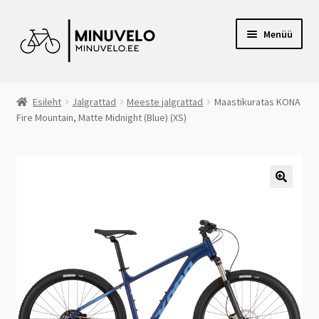
Liigu
Liigu
Menüü
navigeerimisele
sisu
juurde
RATTAPOOD VILJANDIS
Esileht
Jalgrattad
Meeste jalgrattad
Maastikuratas KONA
Fire Mountain, Matte Midnight (Blue) (XS)
E-POOD
VOLTAIRE ELEKTRIRATTAD
CANYON RATTAD
JALGRATTARENT
JÄRELMAKS