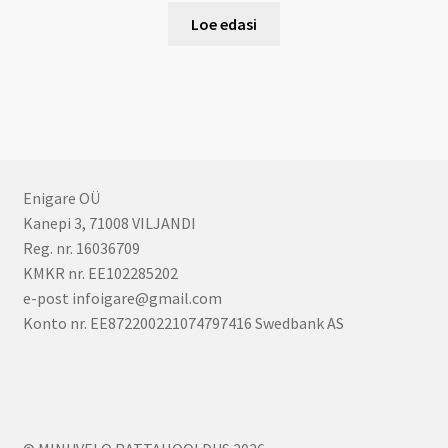
Loe edasi
Enigare OÜ
Kanepi 3, 71008 VILJANDI
Reg. nr. 16036709
KMKR nr. EE102285202
e-post infoigare@gmail.com
Konto nr. EE872200221074797416 Swedbank AS