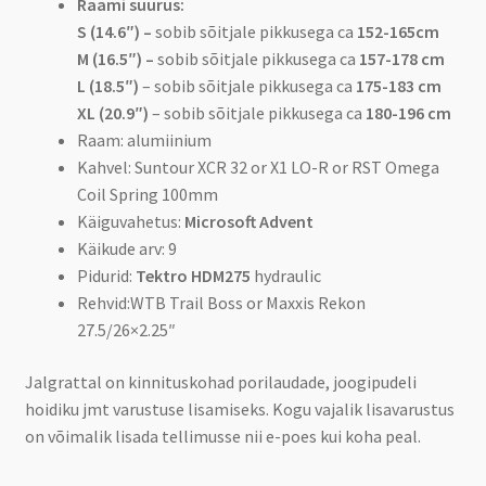
Raami suurus:
S (14.6″) –
sobib sõitjale pikkusega ca
152-165cm
M (16.5″) –
sobib sõitjale pikkusega ca
157-178 cm
L (18.5″)
– sobib sõitjale pikkusega ca
175-183 cm
XL (20.9″)
– sobib sõitjale pikkusega ca
180-196 cm
Raam: alumiinium
Kahvel: Suntour XCR 32 or X1 LO-R or RST Omega
Coil Spring 100mm
Käiguvahetus:
Microsoft Advent
Käikude arv: 9
Pidurid:
Tektro HDM275
hydraulic
Rehvid:WTB Trail Boss or Maxxis Rekon
27.5/26×2.25″
Jalgrattal on kinnituskohad porilaudade, joogipudeli
hoidiku jmt varustuse lisamiseks. Kogu vajalik lisavarustus
on võimalik lisada tellimusse nii e-poes kui koha peal.