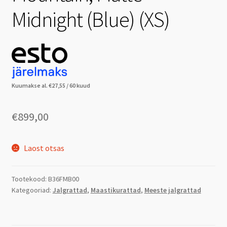
Midnight (Blue) (XS)
Kuumakse al.
€
27,55
/ 60 kuud
€
899,00
Laost otsas
Tootekood:
B36FMB00
Kategooriad:
Jalgrattad
,
Maastikurattad
,
Meeste jalgrattad