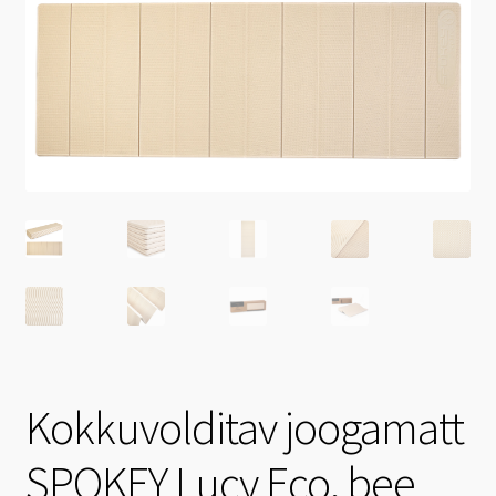
Kokkuvolditav joogamatt
SPOKEY Lucy Eco, bee