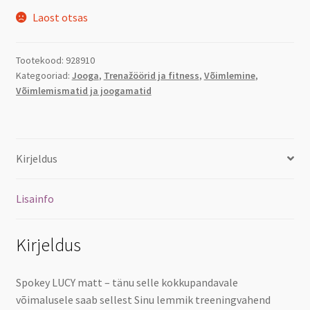
Laost otsas
Tootekood:
928910
Kategooriad:
Jooga
,
Trenažöörid ja fitness
,
Võimlemine
,
Võimlemismatid ja joogamatid
Kirjeldus
Lisainfo
Kirjeldus
Spokey LUCY matt – tänu selle kokkupandavale
võimalusele saab sellest Sinu lemmik treeningvahend