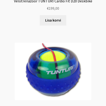
Velotrenažöör TUNTURI Cardio Fit D20 Deskbike
€
199,00
Lisa korvi