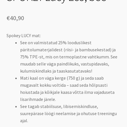
€
40,90
Spokey LUCY mat:
See on valmistatud 25% looduslikest
päritolumaterjalidest (riisi- ja bambusekestad) ja
75% TPE-st, mis on termoplastne vahtkumm. See
muudab selle väga paindlikuks, vastupidavaks,
kulumiskindlaks ja taaskasutatavaks!
Mati kaal on väga kerge (750 g) ja seda saab
mugavalt kokku voltida – saad seda hõlpsasti
hoiustada ja kõikjale kaasa võtta ilma vajaduseta
lisarihmade järele.
See tagab stabiilsuse, libisemiskindluse,
suurepärase löögi neelamise ja ohutuse treeningu
ajal.