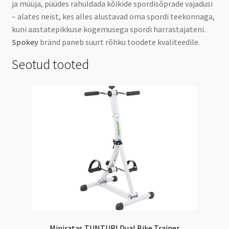
ja müüja, püüdes rahuldada kõikide spordisõprade vajadusi
– alates neist, kes alles alustavad oma spordi teekonnaga,
kuni aastatepikkuse kogemusega spordi harrastajateni.
Spokey
bränd paneb suurt rõhku toodete kvaliteedile.
Seotud tooted
Miniratas TUNTURI Dual Bike Trainer