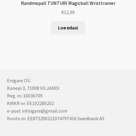
Randmepall TUNTURI Magicball Wristtrainer
€
12,99
Loe edasi
Enigare OÜ
Kanepi 3, 71008 VILJANDI
Reg. nr. 16036709
KMKR nr. EE102285202
e-post infoigare@gmail.com
Konto nr. EE872200221074797416 Swedbank AS