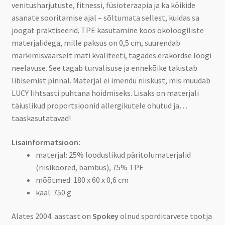
venitusharjutuste, fitnessi, füsioteraapia ja ka kõikide
asanate sooritamise ajal – sõltumata sellest, kuidas sa
joogat praktiseerid. TPE kasutamine koos ökoloogiliste
materjalidega, mille paksus on 0,5 cm, suurendab
märkimisväärselt mati kvaliteeti, tagades erakordse löögi
neelavuse. See tagab turvalisuse ja ennekõike takistab
libisemist pinnal. Materjal ei imendu niiskust, mis muudab
LUCY lihtsasti puhtana hoidmiseks. Lisaks on materjali
täiuslikud proportsioonid allergikutele ohutud ja…
taaskasutatavad!
Lisainformatsioon:
materjal: 25% looduslikud päritolumaterjalid
(riisikoored, bambus), 75% TPE
mõõtmed: 180 x 60 x 0,6 cm
kaal: 750 g
Alates 2004. aastast on
Spokey
olnud sporditarvete tootja