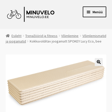
Liigu
Liigu
Menüü
navigeerimisele
sisu
juurde
RATTAPOOD VILJANDIS
Esileht
Trenažöörid ja fitness
Võimlemine
Võimlemismatid
ja joogamatid
Kokkuvolditav joogamatt SPOKEY Lucy Eco, bee
E-POOD
VOLTAIRE ELEKTRIRATTAD
CANYON RATTAD
JALGRATTARENT
JÄRELMAKS