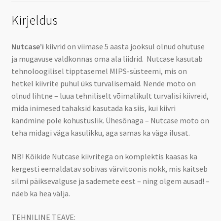
Kirjeldus
Nutcase’i
kiivrid on viimase 5 aasta jooksul olnud ohutuse
ja mugavuse valdkonnas oma ala liidrid. Nutcase kasutab
tehnoloogilisel tipptasemel MIPS-süsteemi, mis on
hetkel kiivrite puhul üks turvalisemaid. Nende moto on
olnud lihtne – luua tehniliselt võimalikult turvalisi kiivreid,
mida inimesed tahaksid kasutada ka siis, kui kiivri
kandmine pole kohustuslik. Ühesõnaga – Nutcase moto on
teha midagi väga kasulikku, aga samas ka väga ilusat.
NB! Kõikide Nutcase kiivritega on komplektis kaasas ka
kergesti eemaldatav sobivas värvitoonis nokk, mis kaitseb
silmi päiksevalguse ja sademete eest – ning olgem ausad! –
näeb ka hea välja.
TEHNILINE TEAVE: