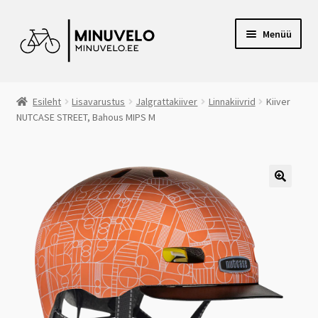
Liigu
Liigu
Menüü
navigeerimisele
sisu
juurde
RATTAPOOD VILJANDIS
Esileht
Lisavarustus
Jalgrattakiiver
Linnakiivrid
Kiiver
NUTCASE STREET, Bahous MIPS M
E-POOD
VOLTAIRE ELEKTRIRATTAD
CANYON RATTAD
JALGRATTARENT
JÄRELMAKS