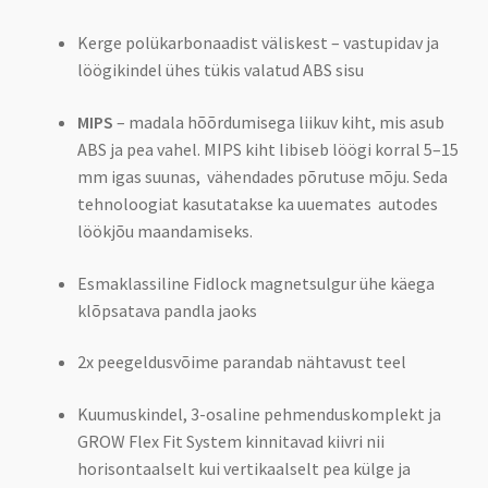
Kerge polükarbonaadist väliskest – vastupidav ja
löögikindel ühes tükis valatud ABS sisu
MIPS
– madala hõõrdumisega liikuv kiht, mis asub
ABS ja pea vahel. MIPS kiht libiseb löögi korral 5–15
mm igas suunas, vähendades põrutuse mõju. Seda
tehnoloogiat kasutatakse ka uuemates autodes
löökjõu maandamiseks.
Esmaklassiline Fidlock magnetsulgur ühe käega
klõpsatava pandla jaoks
2x peegeldusvõime parandab nähtavust teel
Kuumuskindel, 3-osaline pehmenduskomplekt ja
GROW Flex Fit System kinnitavad kiivri nii
horisontaalselt kui vertikaalselt pea külge ja