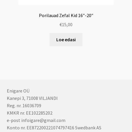
Porilauad Zefal Kid 16″-20″
€
15,00
Loe edasi
Enigare OÜ
Kanepi 3, 71008 VILJANDI
Reg. nr. 16036709
KMKR nr. EE102285202
e-post infoigare@gmail.com
Konto nr. EE872200221074797416 Swedbank AS