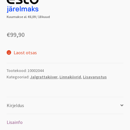
Kuumakse al.
€
6,09
/ 18 kuud
€
99,90
Laost otsas
Tootekood:
10002044
Kategooriad:
Jalgrattakiiver
,
Linnakiivrid
,
Lisavarustus
Kirjeldus
Lisainfo