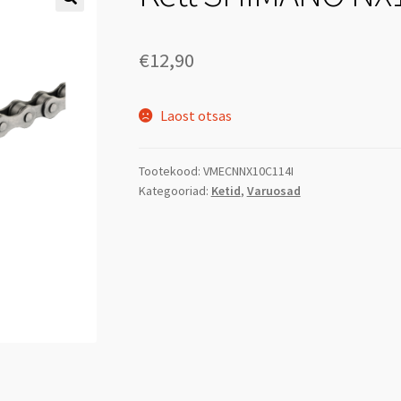
€
12,90
Laost otsas
Tootekood:
VMECNNX10C114I
Kategooriad:
Ketid
,
Varuosad