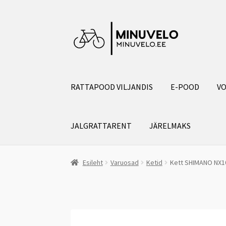
Liigu
Liigu
navigeerimisele
sisu
juurde
RATTAPOOD VILJANDIS
E-POOD
VO
JALGRATTARENT
JÄRELMAKS
Esileht
Varuosad
Ketid
Kett SHIMANO NX10