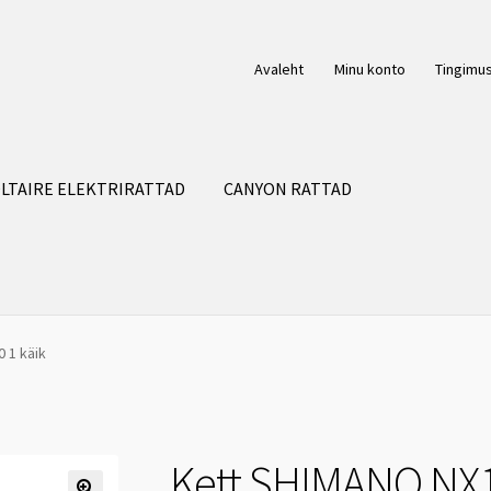
Avaleht
Minu konto
Tingimu
LTAIRE ELEKTRIRATTAD
CANYON RATTAD
 1 käik
Kett SHIMANO NX1