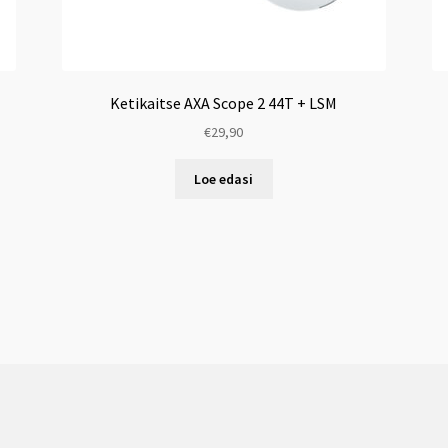
Ketikaitse AXA Scope 2 44T + LSM
€
29,90
Loe edasi