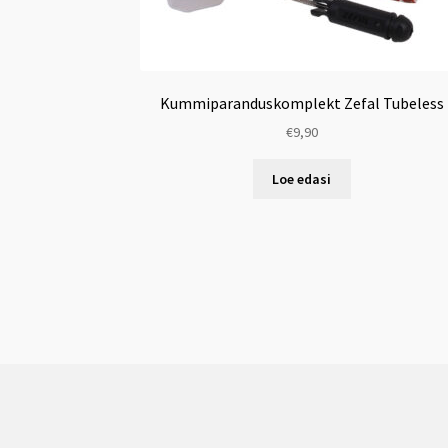
Kummiparanduskomplekt Zefal Tubeless
€
9,90
Loe edasi