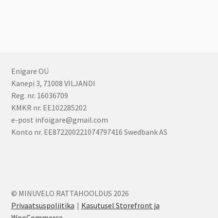
Enigare OÜ
Kanepi 3, 71008 VILJANDI
Reg. nr. 16036709
KMKR nr. EE102285202
e-post infoigare@gmail.com
Konto nr. EE872200221074797416 Swedbank AS
© MINUVELO RATTAHOOLDUS 2026
Privaatsuspoliitika
Kasutusel Storefront ja
WooCommerce
.