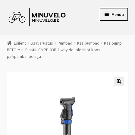
Liigu
Liigu
Menüü
navigeerimisele
sisu
juurde
RATTAPOOD VILJANDIS
Esileht
Lisavarustus
Pumbad
Käsipumbad
Käsipump
BETO Mini Plastic CMPB-03B 2-way double shot koos
E-POOD
pallipumbanõelaga
VOLTAIRE ELEKTRIRATTAD
CANYON RATTAD
JALGRATTARENT
JÄRELMAKS