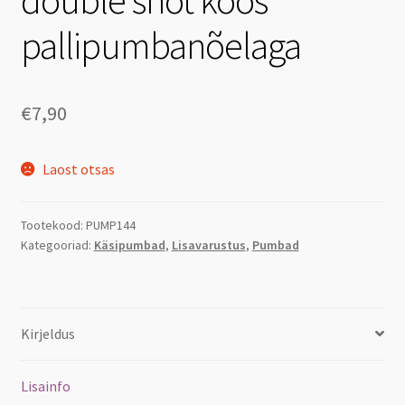
pallipumbanõelaga
€
7,90
Laost otsas
Tootekood:
PUMP144
Kategooriad:
Käsipumbad
,
Lisavarustus
,
Pumbad
Kirjeldus
Lisainfo