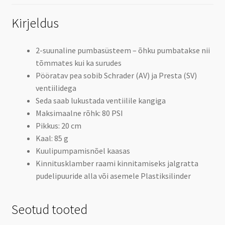
Kirjeldus
2-suunaline pumbasüsteem – õhku pumbatakse nii
tõmmates kui ka surudes
Pööratav pea sobib Schrader (AV) ja Presta (SV)
ventiilidega
Seda saab lukustada ventiilile kangiga
Maksimaalne rõhk: 80 PSI
Pikkus: 20 cm
Kaal: 85 g
Kuulipumpamisnõel kaasas
Kinnitusklamber raami kinnitamiseks jalgratta
pudelipuuride alla või asemele Plastiksilinder
Seotud tooted