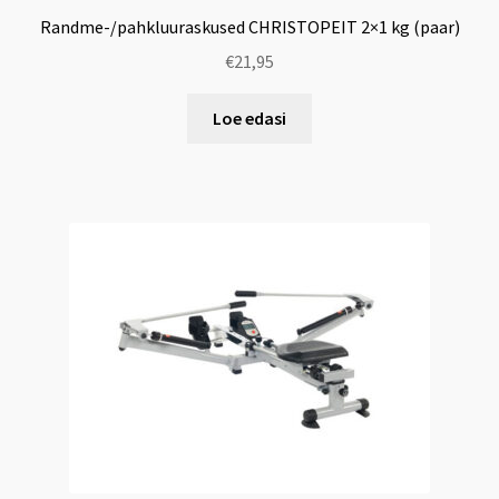
Randme-/pahkluuraskused CHRISTOPEIT 2×1 kg (paar)
€
21,95
Loe edasi