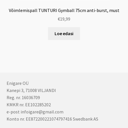
Võimlemispall TUNTURI Gymball 75cm anti-burst, must
€
19,99
Loe edasi
Enigare OÜ
Kanepi 3, 71008 VILJANDI
Reg. nr. 16036709
KMKR nr. EE102285202
e-post infoigare@gmail.com
Konto nr. EE872200221074797416 Swedbank AS