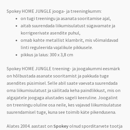
Spokey HOME JUNGLE jooga- ja treeningkumm:
on tugi treeningu ja asanata sooritamise ajal,
aitab suurendada liikumisulatust sügavamate ja
korrigeerivate asendite puhul,
omab kahte metallist klambrit, mis võimaldavad
linti reguleerida vajalikule pikkusele.
pikkus ja laius: 300 x 3,8 cm
Spokey HOME JUNGLE treening- ja joogakummi eesmärk
on hõlbustada asanate sooritamist ja pakkuda tuge
asendites püsimisel. Selle abil saate vaevata suurendada
oma liikumisulatust ja säilitada keha paindlikkust, mis on
algajatele joogaga alustades sageli keeruline. Joogalint
on treeningu oluline osa neile, kes vajavad liikumisulatuse
suurendamisel tuge, kuna see toimib käte pikendusena.
Alates 2004. aastast on
Spokey
olnud sporditarvete tootja