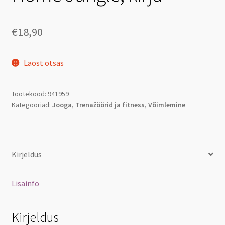
€
18,90
Laost otsas
Tootekood:
941959
Kategooriad:
Jooga
,
Trenažöörid ja fitness
,
Võimlemine
Kirjeldus
Lisainfo
Kirjeldus