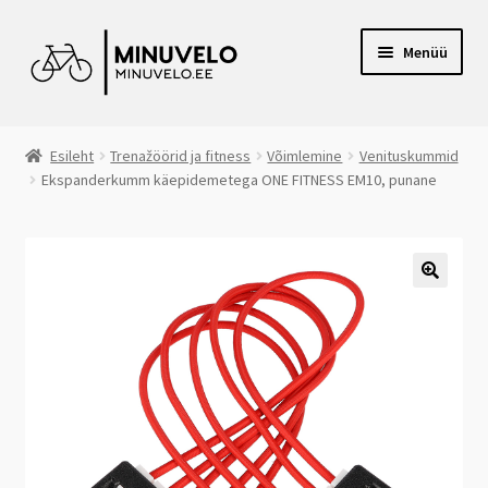
Liigu
Liigu
Menüü
navigeerimisele
sisu
juurde
RATTAPOOD VILJANDIS
Esileht
Trenažöörid ja fitness
Võimlemine
Venituskummid
Ekspanderkumm käepidemetega ONE FITNESS EM10, punane
E-POOD
VOLTAIRE ELEKTRIRATTAD
CANYON RATTAD
JALGRATTARENT
JÄRELMAKS