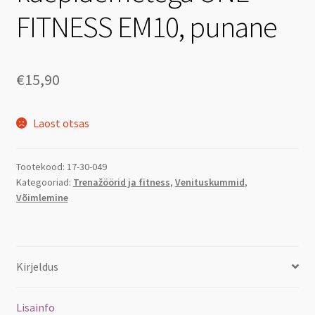
FITNESS EM10, punane
€
15,90
Laost otsas
Tootekood:
17-30-049
Kategooriad:
Trenažöörid ja fitness
,
Venituskummid
,
Võimlemine
Kirjeldus
Lisainfo