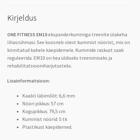
Kirjeldus
ONE FITNESS EM10
ekspanderkummiga treenite ülakeha
lihasrühmasi. See koosneb viiest kummist nöörist, mis on
kinnitatud kahele käepidemele. Kummide raskust saab
reguleerida. EM10 on hea üldiseks treenimiseks ja
rehabilitatsiooniharjutusteks.
Lisainformatsioon:
Kaabli läbimõõt: 6,6 mm
Nööri pikkus: 57 cm
Kogupikkus: 79,5 cm
Kummist nöörid: 5 tk
Plastikust käepidemed.