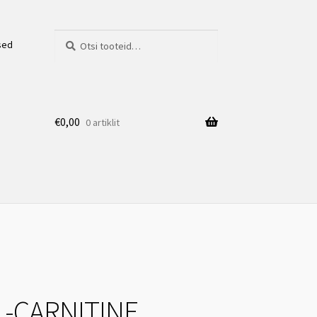
Otsi:
Otsi
sed
€
0,00
0 artiklit
L-CARNITINE