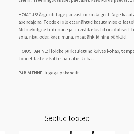
trenni. Treeninguvabadel päevadel: kaks korda päevas, 1 
HOIATUS!
Ärge ületage päevast norm kogust. Ärge kasu
asendajana. Toode ei ole ettenähtud kasutamiseks lastel
Mitmekülgne toitumine ja tervislik elustiil on olulised. 
soja, nisu, oder, kaer, muna, maapähklid ning pähklid.
HOIUSTAMINE:
Hoidke purk suletuna kuivas kohas, tempe
toodet lastele kättesaamatus kohas.
PARIM ENNE:
lugege pakendilt.
Seotud tooted