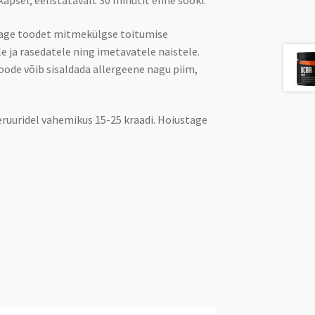
kapsel, eelistatavalt 30 minutit enne sööki.
tage toodet mitmekülgse toitumise
e ja rasedatele ning imetavatele naistele.
Toode võib sisaldada allergeene nagu piim,
ruuridel vahemikus 15-25 kraadi. Hoiustage