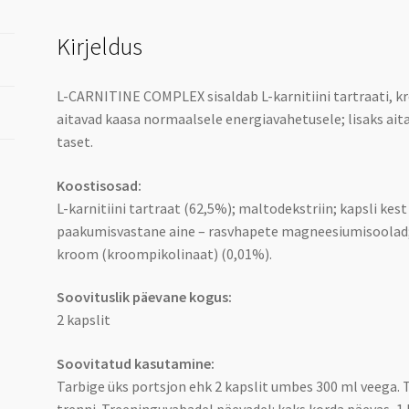
Kirjeldus
L-CARNITINE COMPLEX sisaldab L-karnitiini tartraati, kr
aitavad kaasa normaalsele energiavahetusele; lisaks aita
taset.
Koostisosad:
L-karnitiini tartraat (62,5%); maltodekstriin; kapsli ke
paakumisvastane aine – rasvhapete magneesiumisoolad; vi
kroom (kroompikolinaat) (0,01%).
Soovituslik päevane kogus:
2 kapslit
Soovitatud kasutamine:
Tarbige üks portsjon ehk 2 kapslit umbes 300 ml veega. 