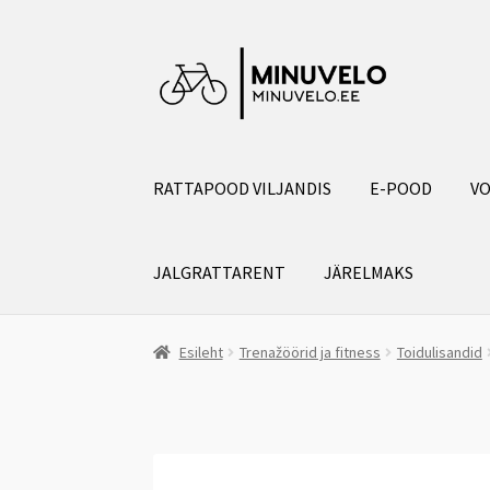
Liigu
Liigu
navigeerimisele
sisu
juurde
RATTAPOOD VILJANDIS
E-POOD
VO
JALGRATTARENT
JÄRELMAKS
Esileht
Trenažöörid ja fitness
Toidulisandid