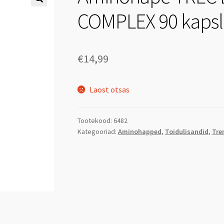
COMPLEX 90 kapsl
€
14,99
Laost otsas
Tootekood:
6482
Kategooriad:
Aminohapped
,
Toidulisandid
,
Tre