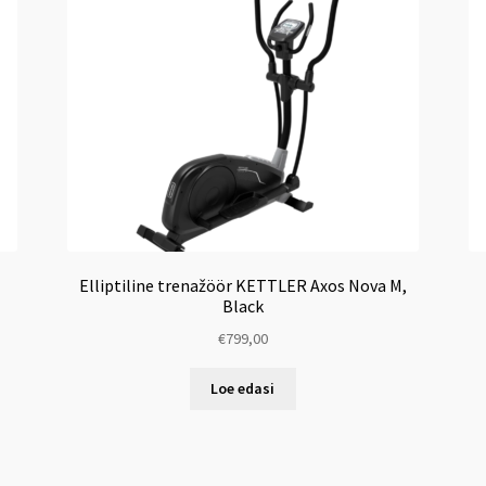
Elliptiline trenažöör KETTLER Axos Nova M,
Black
€
799,00
Loe edasi