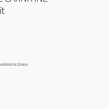
it
nažöörid ja fitness