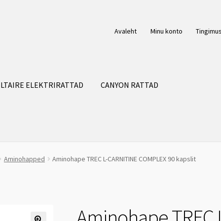
Avaleht
Minu konto
Tingimu
LTAIRE ELEKTRIRATTAD
CANYON RATTAD
Aminohapped
Aminohape TREC L-CARNITINE COMPLEX 90 kapslit
Aminohape TREC 