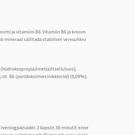
oomi ja vitamiini B6. Vitamiin B6 ja kroom
b mineraal säilitada stabiilset veresuhkru
st (hüdroksüpropüülmetüültselluloos);
t. B6 (püridoksiinvesinikkloriid) (0,09%);
Treeningpäevadel: 2 kapslit 30 minutit enne